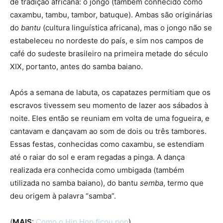
de tradição africana: o jongo (também conhecido como
caxambu, tambu, tambor, batuque). Ambas são originárias
do
bantu
(cultura linguística africana), mas o jongo não se
estabeleceu no nordeste do país, e sim nos campos de
café do sudeste brasileiro na primeira metade do século
XIX, portanto, antes do samba baiano.
Após a semana de labuta, os capatazes permitiam que os
escravos tivessem seu momento de lazer aos sábados à
noite. Eles então se reuniam em volta de uma fogueira, e
cantavam e dançavam ao som de dois ou três tambores.
Essas festas, conhecidas como caxambu, se estendiam
até o raiar do sol e eram regadas a pinga. A dança
realizada era conhecida como umbigada (também
utilizada no samba baiano), do bantu
semba
, termo que
deu origem à palavra “samba”.
(
MAIS
:
Como o Hip Hop ficou pop
)