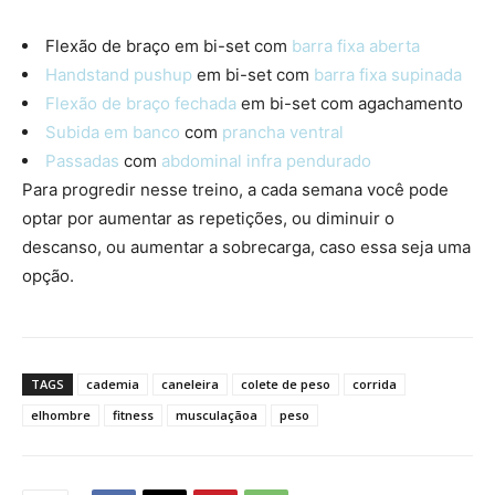
Flexão de braço em bi-set com
barra fixa aberta
Handstand pushup
em bi-set com
barra fixa supinada
Flexão de braço fechada
em bi-set com agachamento
Subida em banco
com
prancha ventral
Passadas
com
abdominal infra pendurado
Para progredir nesse treino, a cada semana você pode
optar por aumentar as repetições, ou diminuir o
descanso, ou aumentar a sobrecarga, caso essa seja uma
opção.
TAGS
cademia
caneleira
colete de peso
corrida
elhombre
fitness
musculaçãoa
peso