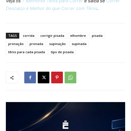
Veja os
7 Melhores Tênis para Correr
e saiba se
Correr
Descalço é Melhor do que Correr com Tênis
.
TAGS
corrida
corrigir pisada
elhombre
pisada
pronação
pronada
supinação
supinada
tênis para cada pisada
tipo de pisada