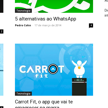
A
Di
Tecnologia
in
5 alternativas ao WhatsApp
Pedro Cohn
-
17 de março de 2014
4
2
Tecnologia
Carrot Fit, o app que vai te
emagrecer na marra