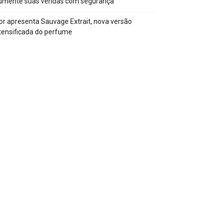
umente suas vendas com segurança
or apresenta Sauvage Extrait, nova versão
tensificada do perfume