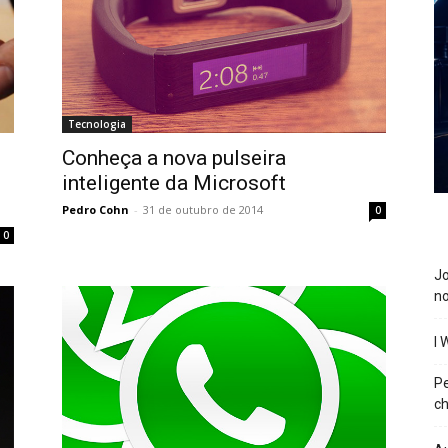
Tecnologia
Conheça a nova pulseira
inteligente da Microsoft
Pedro Cohn
-
31 de outubro de 2014
0
0
J
n
I 
P
ch