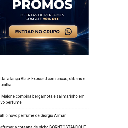
ttafa lança Black Exposed com cacau, olíbano e
unilha
o Malone combina bergamota e sal marinho em
ovo perfume
Will, o novo perfume de Giorgio Armani
erfumaria coreana de nicho BORNTOSTANDOUT