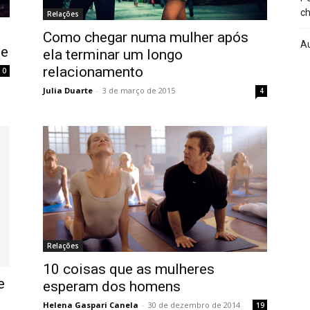
ch
Relações
Como chegar numa mulher após
A
te
ela terminar um longo
relacionamento
0
Julia Duarte
-
3 de março de 2015
4
Relações
10 coisas que as mulheres
e
esperam dos homens
Helena Gaspari Canela
-
30 de dezembro de 2014
19