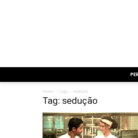
PE
Home
Tags
Sedução
Tag: sedução