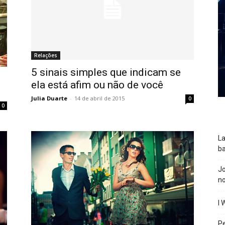
Relações
5 sinais simples que indicam se
ela está afim ou não de você
Julia Duarte
-
14 de abril de 2015
0
0
La
ba
J
n
I 
P