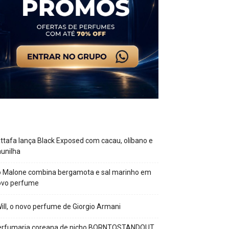
ttafa lança Black Exposed com cacau, olíbano e
unilha
o Malone combina bergamota e sal marinho em
ovo perfume
Will, o novo perfume de Giorgio Armani
erfumaria coreana de nicho BORNTOSTANDOUT