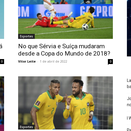
Esportes
No que Sérvia e Suíça mudaram
á
desde a Copa do Mundo de 2018?
Vitor Leite
-
1 de abril de 2022
0
0
La
ba
J
n
I 
Esportes
P