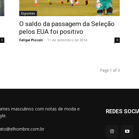
Esportes
O saldo da passagem da Seleção
pelos EUA foi positivo
Felipe Piccoli
-
11 de setembro de 2014
3
0
Page 1 of 3
umes masculinos com notas de moda e
REDES SOCI
tyle.
ato@elhombre.com.br