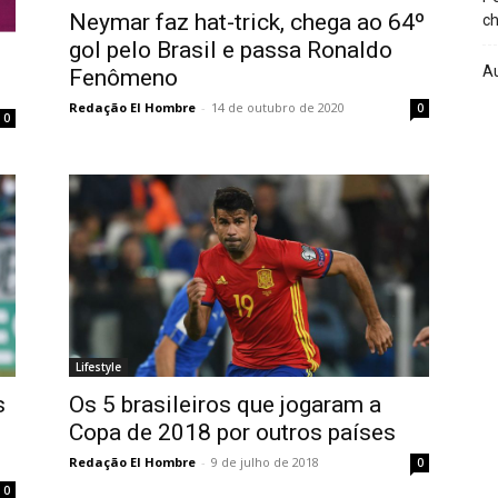
Neymar faz hat-trick, chega ao 64º
ch
gol pelo Brasil e passa Ronaldo
A
Fenômeno
Redação El Hombre
-
14 de outubro de 2020
0
0
Lifestyle
s
Os 5 brasileiros que jogaram a
Copa de 2018 por outros países
Redação El Hombre
-
9 de julho de 2018
0
0