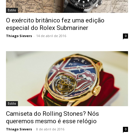
Estilo
O exército britânico fez uma edição
especial do Rolex Submariner
Thiago Sievers
-
14 de abril de 2016
0
Estilo
Camiseta do Rolling Stones? Nós
queremos mesmo é esse relógio
Thiago Sievers
-
8 de abril de 2016
0