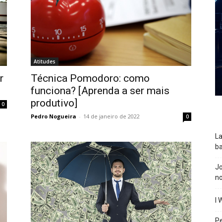
Atitudes
r
Técnica Pomodoro: como
funciona? [Aprenda a ser mais
produtivo]
0
Pedro Nogueira
-
14 de janeiro de 2022
0
La
ba
J
n
I 
P