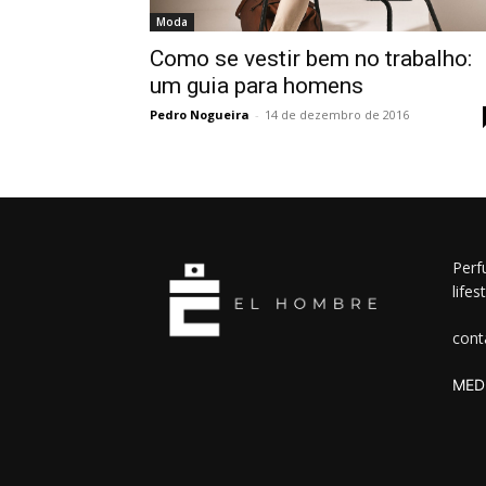
Moda
Como se vestir bem no trabalho:
um guia para homens
Pedro Nogueira
-
14 de dezembro de 2016
Perf
lifes
cont
MEDI