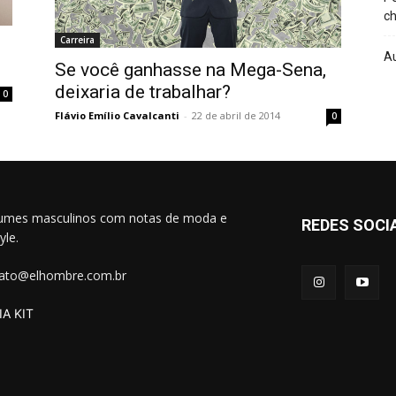
ch
Carreira
A
Se você ganhasse na Mega-Sena,
deixaria de trabalhar?
0
Flávio Emílio Cavalcanti
-
22 de abril de 2014
0
umes masculinos com notas de moda e
REDES SOCI
tyle.
ato@elhombre.com.br
A KIT