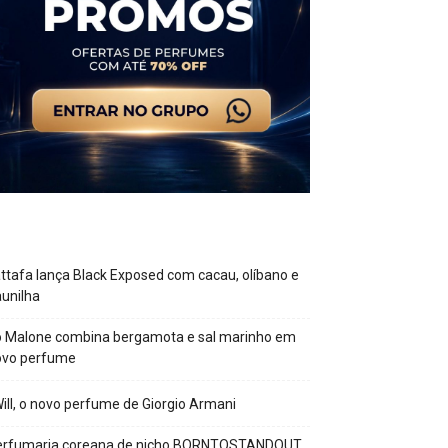
ttafa lança Black Exposed com cacau, olíbano e
unilha
o Malone combina bergamota e sal marinho em
ovo perfume
Will, o novo perfume de Giorgio Armani
erfumaria coreana de nicho BORNTOSTANDOUT