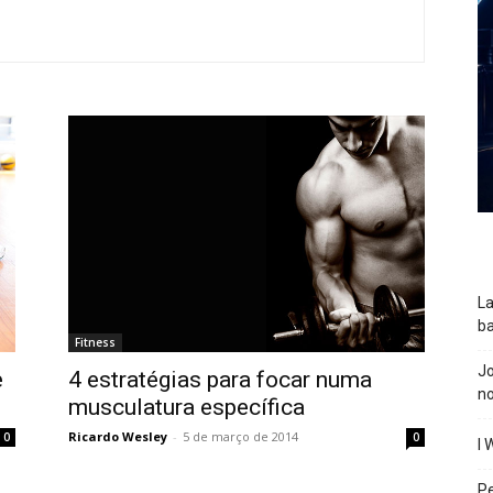
La
ba
Fitness
J
e
4 estratégias para focar numa
n
musculatura específica
Ricardo Wesley
-
5 de março de 2014
0
0
I 
P