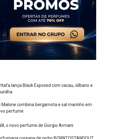
ttafa lança Black Exposed com cacau, olíbano e
unilha
o Malone combina bergamota e sal marinho em
ovo perfume
Will, o novo perfume de Giorgio Armani
erfumaria coreana de nicho BORNTOSTANDOUT