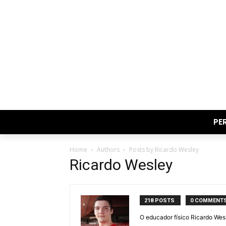
PE
Home
Authors
Posts by Ricardo Wesley
Ricardo Wesley
218 POSTS
0 COMMENT
O educador físico Ricardo Wesl