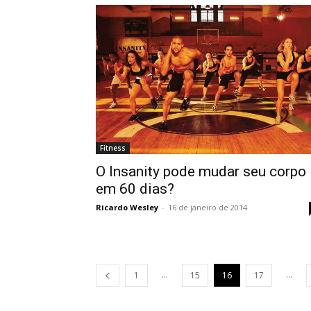
Fitness
O Insanity pode mudar seu corpo
em 60 dias?
Ricardo Wesley
-
16 de janeiro de 2014
...
...
1
15
16
17