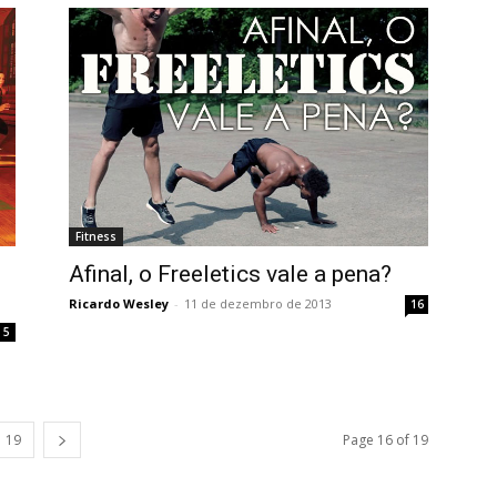
Fitness
Afinal, o Freeletics vale a pena?
Ricardo Wesley
-
11 de dezembro de 2013
16
5
19
Page 16 of 19