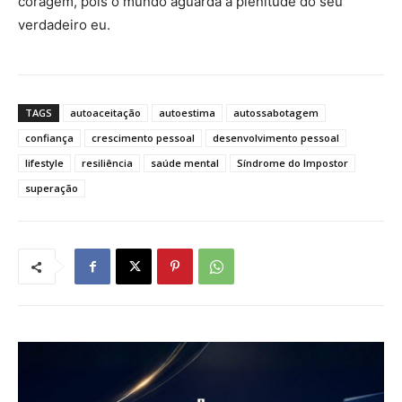
coragem, pois o mundo aguarda a plenitude do seu
verdadeiro eu.
TAGS
autoaceitação
autoestima
autossabotagem
confiança
crescimento pessoal
desenvolvimento pessoal
lifestyle
resiliência
saúde mental
Síndrome do Impostor
superação