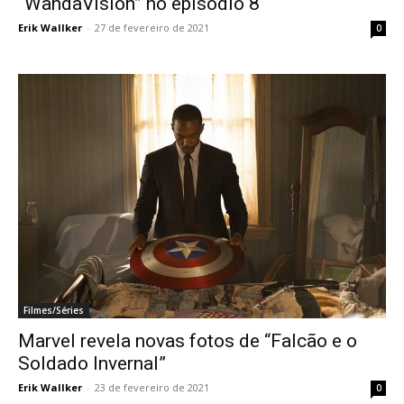
“WandaVision” no episódio 8
Erik Wallker
-
27 de fevereiro de 2021
0
Filmes/Séries
Marvel revela novas fotos de “Falcão e o
Soldado Invernal”
Erik Wallker
-
23 de fevereiro de 2021
0