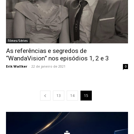
Filmes/Séries
As referências e segredos de
“WandaVision” nos episódios 1, 2 e 3
Erik Wallker
-
22 de janeiro de 2021
0
13
14
15